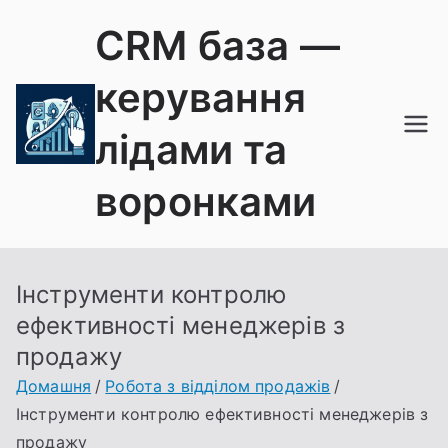
Перейти
CRM база —
до
вмісту
керування
лідами та
воронками
Інструменти контролю
ефективності менеджерів з
продажу
Домашня
Робота з відділом продажів
Інструменти контролю ефективності менеджерів з
продажу