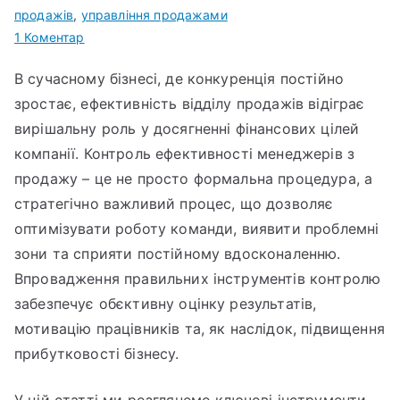
продажів
,
управління продажами
до
1 Коментар
Інструменти
В сучасному бізнесі, де конкуренція постійно
контролю
зростає, ефективність відділу продажів відіграє
ефективності
менеджерів
вирішальну роль у досягненні фінансових цілей
з
компанії. Контроль ефективності менеджерів з
продажу
продажу – це не просто формальна процедура, а
стратегічно важливий процес, що дозволяє
оптимізувати роботу команди, виявити проблемні
зони та сприяти постійному вдосконаленню.
Впровадження правильних інструментів контролю
забезпечує обєктивну оцінку результатів,
мотивацію працівників та, як наслідок, підвищення
прибутковості бізнесу.
У цій статті ми розглянемо ключові інструменти