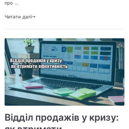
відділ
про …
продажів
Читати далі
не
виконує
план
Відділ продажів у кризу: