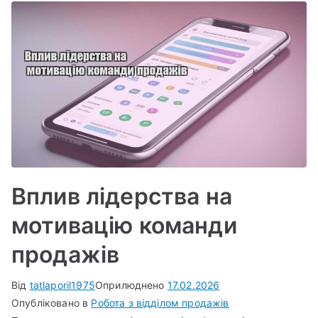
Вплив лідерства на
мотивацію команди
продажів
Від
tatlaporil1975
Оприлюднено
17.02.2026
Опубліковано в
Робота з відділом продажів