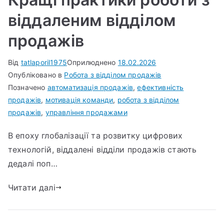
віддаленим відділом
продажів
Від
tatlaporil1975
Оприлюднено
18.02.2026
Опубліковано в
Робота з відділом продажів
Позначено
автоматизація продажів
,
ефективність
продажів
,
мотивація команди
,
робота з відділом
продажів
,
управління продажами
В епоху глобалізації та розвитку цифрових
технологій, віддалені відділи продажів стають
дедалі поп…
Читати далі