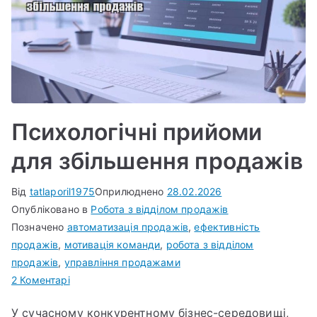
Психологічні прийоми
для збільшення продажів
Від
tatlaporil1975
Оприлюднено
28.02.2026
Опубліковано в
Робота з відділом продажів
Позначено
автоматизація продажів
,
ефективність
продажів
,
мотивація команди
,
робота з відділом
продажів
,
управління продажами
до
2 Коментарі
Психологічні
У сучасному конкурентному бізнес-середовищі,
прийоми