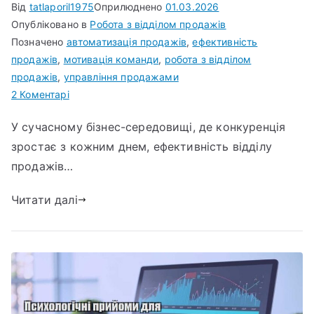
Від
tatlaporil1975
Оприлюднено
01.03.2026
Опубліковано в
Робота з відділом продажів
Позначено
автоматизація продажів
,
ефективність
продажів
,
мотивація команди
,
робота з відділом
продажів
,
управління продажами
до
2 Коментарі
Автоматизація
У сучасному бізнес-середовищі, де конкуренція
процесів
зростає з кожним днем, ефективність відділу
у
відділі
продажів…
продажів:
Читати далі
з
чого
почати