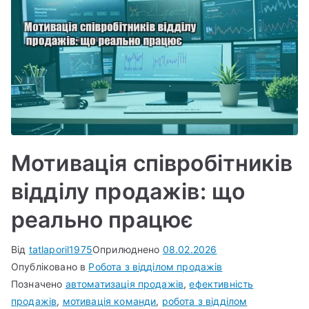
Мотивація співробітників
відділу продажів: що
реально працює
Від
tatlaporil1975
Оприлюднено
08.02.2026
Опубліковано в
Робота з відділом продажів
Позначено
автоматизація продажів
,
ефективність
продажів
,
мотивація команди
,
робота з відділом