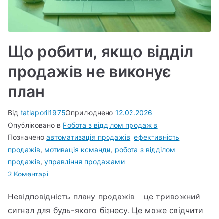
Що робити, якщо відділ
продажів не виконує
план
Від
tatlaporil1975
Оприлюднено
12.02.2026
Опубліковано в
Робота з відділом продажів
Позначено
автоматизація продажів
,
ефективність
продажів
,
мотивація команди
,
робота з відділом
продажів
,
управління продажами
до
2 Коментарі
Що
Невідповідність плану продажів – це тривожний
робити,
сигнал для будь-якого бізнесу. Це може свідчити
якщо