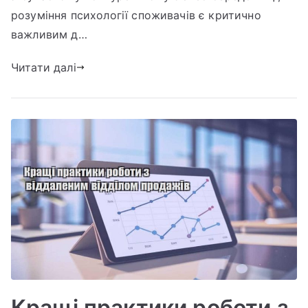
розуміння психології споживачів є критично
для
збільшення
важливим д…
продажів
Читати далі
Кращі практики роботи з