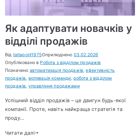
Як адаптувати новачків у
відділі продажів
Від
tatlaporil1975
Оприлюднено
03.02.2026
Опубліковано в
Робота з відділом продажів
Позначено
автоматизація продажів
,
ефективність
продажів
,
мотивація команди
,
робота з відділом
продажів
,
управління продажами
Успішний відділ продажів – це двигун будь-якої
компанії. Проте, навіть найкраща стратегія та
проду…
Читати далі