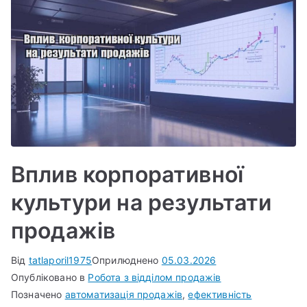
Вплив корпоративної
культури на результати
продажів
Від
tatlaporil1975
Оприлюднено
05.03.2026
Опубліковано в
Робота з відділом продажів
Позначено
автоматизація продажів
,
ефективність