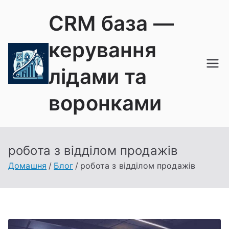
Перейти
CRM база —
до
вмісту
керування
лідами та
воронками
робота з відділом продажів
Домашня
Блог
робота з відділом продажів