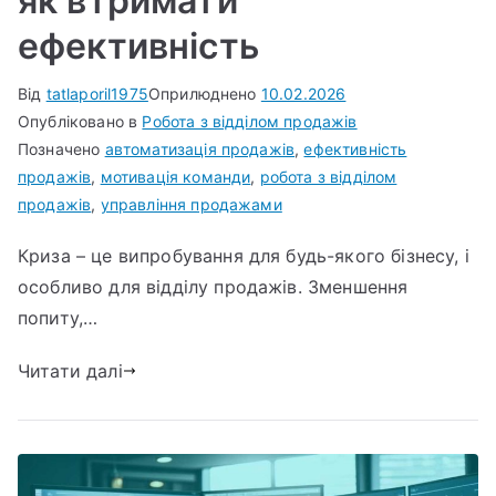
як втримати
ефективність
Від
tatlaporil1975
Оприлюднено
10.02.2026
Опубліковано в
Робота з відділом продажів
Позначено
автоматизація продажів
,
ефективність
продажів
,
мотивація команди
,
робота з відділом
продажів
,
управління продажами
Криза – це випробування для будь-якого бізнесу, і
особливо для відділу продажів. Зменшення
попиту,…
Читати далі