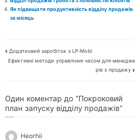
Відділ продажів і робота з лояльністю клієнтів
Як підвищити продуктивність відділу продажів
за місяць
Навігація
Додатковий заробіток з LP-Mobi
Ефективні методи управління часом для менедже
записів
рів з продажу
Один коментар до “
Покроковий
план запуску відділу продажів
”
Heorhii