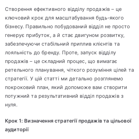
Покроковий
Створення ефективного відділу продажів – це
план
ключовий крок для масштабування будь-якого
запуску
відділу
бізнесу. Правильно побудований відділ не просто
продажів
генерує прибуток, а й стає двигуном розвитку,
забезпечуючи стабільний приплив клієнтів та
лояльність до бренду. Проте, запуск відділу
продажів – це складний процес, що вимагає
ретельного планування, чіткого розуміння цілей та
стратегії. У цій статті ми детально розглянемо
покроковий план, який допоможе вам створити
потужний та результативний відділ продажів з
нуля.
Крок 1: Визначення стратегії продажів та цільової
аудиторії