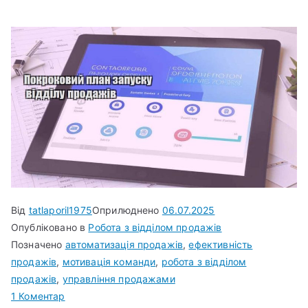
Від
tatlaporil1975
Оприлюднено
06.07.2025
Опубліковано в
Робота з відділом продажів
Позначено
автоматизація продажів
,
ефективність
продажів
,
мотивація команди
,
робота з відділом
продажів
,
управління продажами
до
1 Коментар