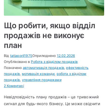
Що робити, якщо відділ
продажів не виконує
план
Від
tatlaporil1975
Оприлюднено
12.02.2026
Опубліковано в
Робота з відділом продажів
Позначено
автоматизація продажів
,
ефективність
продажів
,
мотивація команди
,
робота з відділом
продажів
,
управління продажами
до
2 Коментарі
Що
Невідповідність плану продажів – це тривожний
робити,
сигнал для будь-якого бізнесу. Це може свідчити
якщо