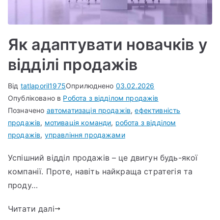
Як адаптувати новачків у
відділі продажів
Від
tatlaporil1975
Оприлюднено
03.02.2026
Опубліковано в
Робота з відділом продажів
Позначено
автоматизація продажів
,
ефективність
продажів
,
мотивація команди
,
робота з відділом
продажів
,
управління продажами
Успішний відділ продажів – це двигун будь-якої
компанії. Проте, навіть найкраща стратегія та
проду…
Читати далі