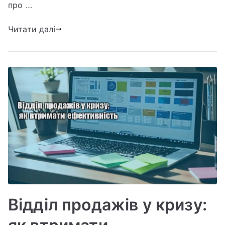
відділ
про …
продажів
Читати далі
не
виконує
план
Відділ продажів у кризу: