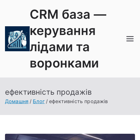
Перейти
CRM база —
до
вмісту
керування
лідами та
воронками
ефективність продажів
Домашня
Блог
ефективність продажів