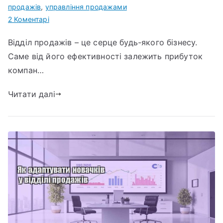
продажів
,
управління продажами
до
2 Коментарі
Мотивація
Відділ продажів – це серце будь-якого бізнесу.
співробітників
Саме від його ефективності залежить прибуток
відділу
продажів:
компан…
що
Читати далі
реально
працює