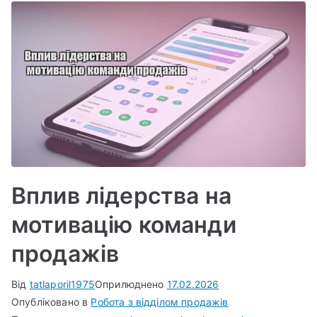
Вплив лідерства на
мотивацію команди
продажів
Від
tatlaporil1975
Оприлюднено
17.02.2026
Опубліковано в
Робота з відділом продажів