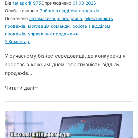
Від
tatlaporil1975
Оприлюднено
01.03.2026
Опубліковано в
Робота з відділом продажів
Позначено
автоматизація продажів
,
ефективність
продажів
,
мотивація команди
,
робота з відділом
продажів
,
управління продажами
до
2 Коментарі
Автоматизація
У сучасному бізнес-середовищі, де конкуренція
процесів
зростає з кожним днем, ефективність відділу
у
відділі
продажів…
продажів:
Читати далі
з
чого
почати