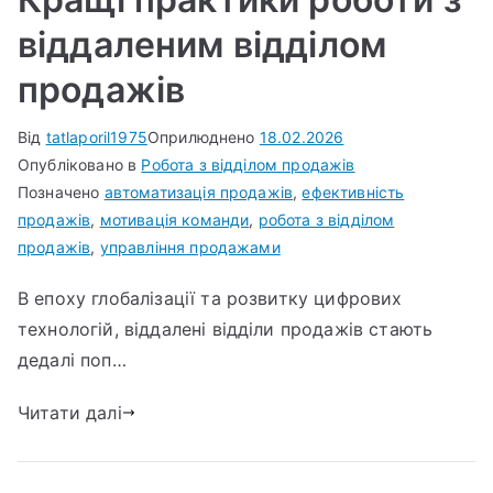
віддаленим відділом
продажів
Від
tatlaporil1975
Оприлюднено
18.02.2026
Опубліковано в
Робота з відділом продажів
Позначено
автоматизація продажів
,
ефективність
продажів
,
мотивація команди
,
робота з відділом
продажів
,
управління продажами
В епоху глобалізації та розвитку цифрових
технологій, віддалені відділи продажів стають
дедалі поп…
Читати далі