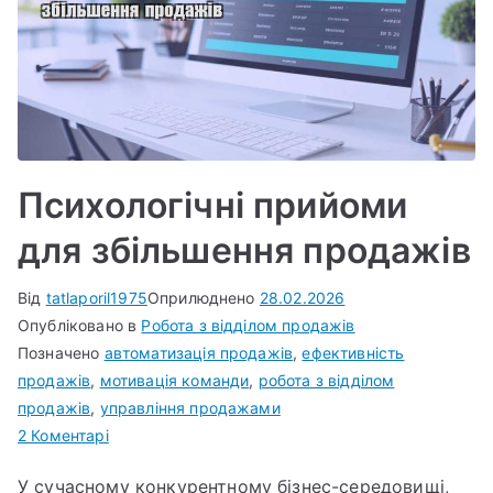
Психологічні прийоми
для збільшення продажів
Від
tatlaporil1975
Оприлюднено
28.02.2026
Опубліковано в
Робота з відділом продажів
Позначено
автоматизація продажів
,
ефективність
продажів
,
мотивація команди
,
робота з відділом
продажів
,
управління продажами
до
2 Коментарі
Психологічні
У сучасному конкурентному бізнес-середовищі,
прийоми