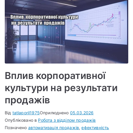
Вплив корпоративної
культури на результати
продажів
Від
tatlaporil1975
Оприлюднено
05.03.2026
Опубліковано в
Робота з відділом продажів
Позначено
автоматизація продажів
,
ефективність