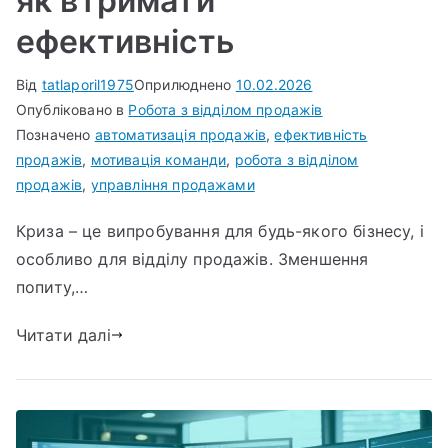
як втримати
ефективність
Від
tatlaporil1975
Оприлюднено
10.02.2026
Опубліковано в
Робота з відділом продажів
Позначено
автоматизація продажів
,
ефективність
продажів
,
мотивація команди
,
робота з відділом
продажів
,
управління продажами
Криза – це випробування для будь-якого бізнесу, і
особливо для відділу продажів. Зменшення
попиту,…
Читати далі