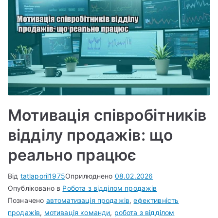
Мотивація співробітників
відділу продажів: що
реально працює
Від
tatlaporil1975
Оприлюднено
08.02.2026
Опубліковано в
Робота з відділом продажів
Позначено
автоматизація продажів
,
ефективність
продажів
,
мотивація команди
,
робота з відділом