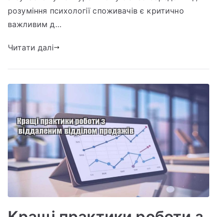
розуміння психології споживачів є критично
для
збільшення
важливим д…
продажів
Читати далі
Кращі практики роботи з