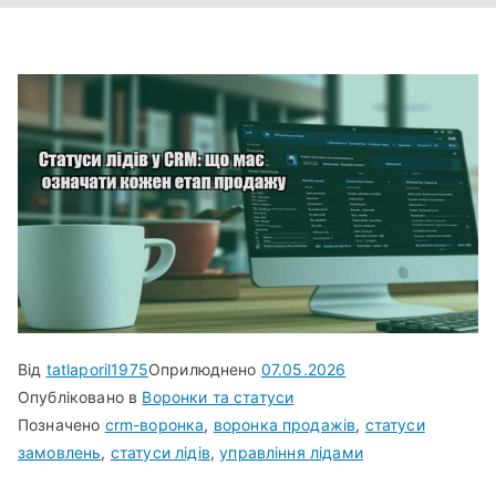
Від
tatlaporil1975
Оприлюднено
07.05.2026
Опубліковано в
Воронки та статуси
Позначено
crm-воронка
,
воронка продажів
,
статуси
замовлень
,
статуси лідів
,
управління лідами