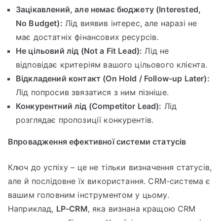
Зацікавлений, але немає бюджету (Interested,
No Budget):
Лід виявив інтерес, але наразі не
має достатніх фінансових ресурсів.
Не цільовий лід (Not a Fit Lead):
Лід не
відповідає критеріям вашого цільового клієнта.
Відкладений контакт (On Hold / Follow-up Later):
Лід попросив звязатися з ним пізніше.
Конкурентний лід (Competitor Lead):
Лід
розглядає пропозиції конкурентів.
Впровадження ефективної системи статусів
Ключ до успіху – це не тільки визначення статусів,
але й послідовне їх використання. CRM-система є
вашим головним інструментом у цьому.
Наприклад,
LP-CRM
, яка визнана кращою CRM