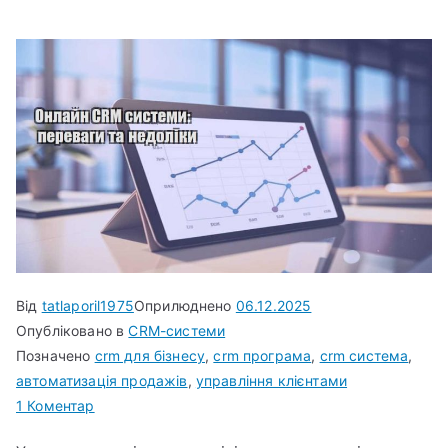
Від
tatlaporil1975
Оприлюднено
06.12.2025
Опубліковано в
CRM-системи
Позначено
crm для бізнесу
,
crm програма
,
crm система
,
автоматизація продажів
,
управління клієнтами
до
1 Коментар
Онлайн