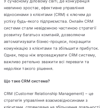
У сучасному діловому світі, де конкуренція
CRM
невпинно зростає, ефективне управління
системи:
переваги
відносинами з клієнтами (CRM) є ключем до
та
успіху будь-якого підприємства. Онлайн CRM
недоліки
системи стали невідємною частиною стратегії
розвитку багатьох компаній, дозволяючи
автоматизувати бізнес-процеси, покращити
комунікацію з клієнтами та збільшити прибуток.
Однак, перш ніж впроваджувати CRM систему,
важливо ретельно зважити всі переваги та
недоліки такого рішення.
Що таке CRM система?
CRM (Customer Relationship Management) – це
стратегія управління взаємовідносинами з
клієнтами, спрямована на збільшення лояльності,