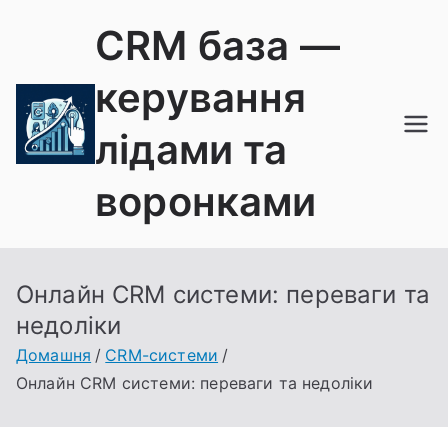
Перейти
CRM база —
до
вмісту
керування
лідами та
воронками
Онлайн CRM системи: переваги та
недоліки
Домашня
CRM-системи
Онлайн CRM системи: переваги та недоліки