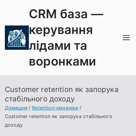
Перейти
CRM база —
до
вмісту
керування
лідами та
воронками
Customer retention як запорука
стабільного доходу
Домашня
Retention-механіки
Customer retention як запорука стабільного
доходу