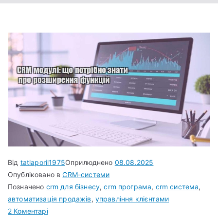
Від
tatlaporil1975
Оприлюднено
08.08.2025
Опубліковано в
CRM-системи
Позначено
crm для бізнесу
,
crm програма
,
crm система
,
автоматизація продажів
,
управління клієнтами
до
2 Коментарі