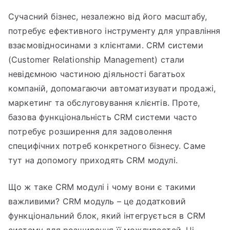
CRM
Сучасний бізнес, незалежно від його масштабу,
модулі:
потребує ефективного інструменту для управління
що
потрібно
взаємовідносинами з клієнтами. CRM системи
знати
(Customer Relationship Management) стали
про
невідємною частиною діяльності багатьох
розширення
компаній, допомагаючи автоматизувати продажі,
функцій
маркетинг та обслуговування клієнтів. Проте,
базова функціональність CRM системи часто
потребує розширення для задоволення
специфічних потреб конкретного бізнесу. Саме
тут на допомогу приходять CRM модулі.
Що ж таке CRM модулі і чому вони є такими
важливими? CRM модуль – це додатковий
функціональний блок, який інтегрується в CRM
систему для розширення її можливостей. Ці