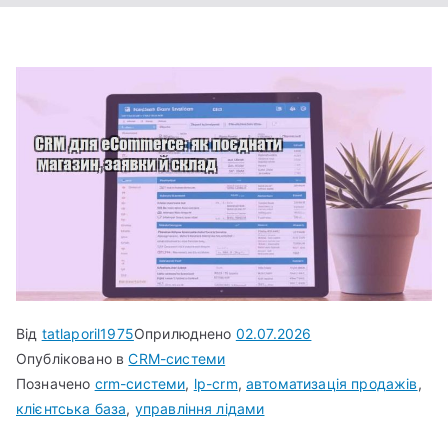
Від
tatlaporil1975
Оприлюднено
02.07.2026
Опубліковано в
CRM-системи
Позначено
crm-системи
,
lp-crm
,
автоматизація продажів
,
клієнтська база
,
управління лідами