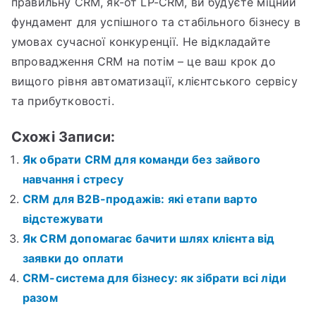
правильну CRM, як-от LP-CRM, ви будуєте міцний
фундамент для успішного та стабільного бізнесу в
умовах сучасної конкуренції. Не відкладайте
впровадження CRM на потім – це ваш крок до
вищого рівня автоматизації, клієнтського сервісу
та прибутковості.
Схожі Записи:
Як обрати CRM для команди без зайвого
навчання і стресу
CRM для B2B-продажів: які етапи варто
відстежувати
Як CRM допомагає бачити шлях клієнта від
заявки до оплати
CRM-система для бізнесу: як зібрати всі ліди
разом