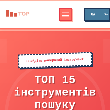
Знайдіть найкращий інструмент
ТОП 15
інструментів
пошуку