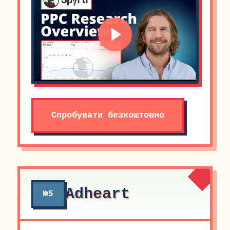
Спробувати безкоштовно
Adheart
№5