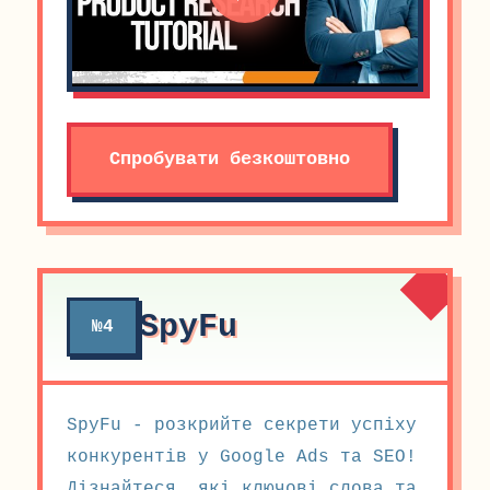
Спробувати безкоштовно
SpyFu
№4
SpyFu - розкрийте секрети успіху
конкурентів у Google Ads та SEO!
Дізнайтеся, які ключові слова та