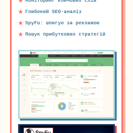
Моніторинг ключових слів
Глибокий SEO-аналіз
SpyFu: шпигун за рекламою
Пошук прибуткових стратегій