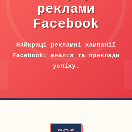
реклами
Facebook
Найкращі рекламні кампанії
Facebook: аналіз та приклади
успіху.
Рейтинг