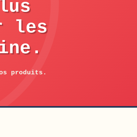
lus
r les
ine.
os produits.