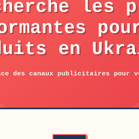
cherche les p
ormantes pou
duits en Ukra
ace des canaux publicitaires pour v