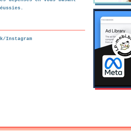
es dépenses en vous basant
réussies.
k/Instagram