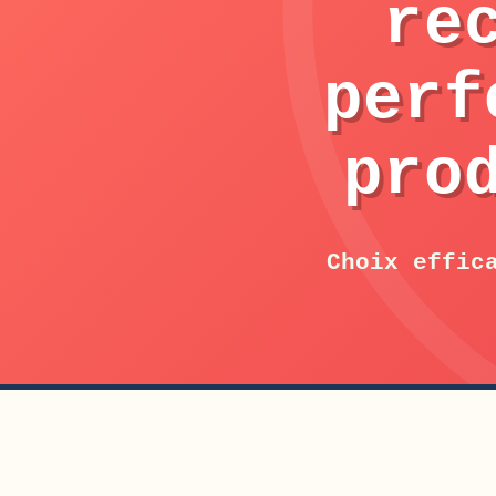
re
perf
pro
Choix effic