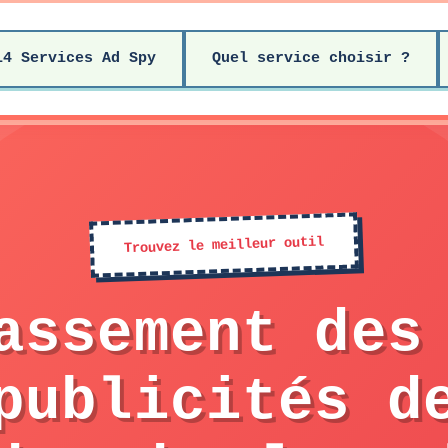
14 Services Ad Spy
Quel service choisir ?
Trouvez le meilleur outil
assement des
publicités d