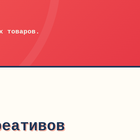
х товаров.
реативов