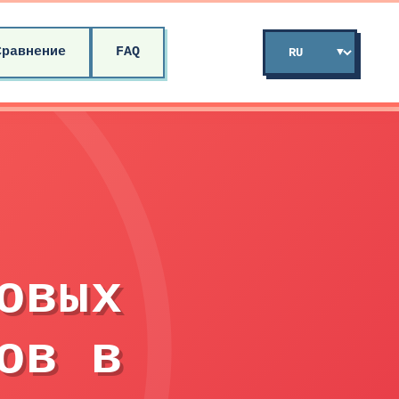
Сравнение
FAQ
овых
ов в