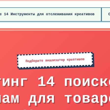
е 14 Инструменты для отслеживания креативов
Подберите анализатор креативов
тинг 14 поиск
лам для товар