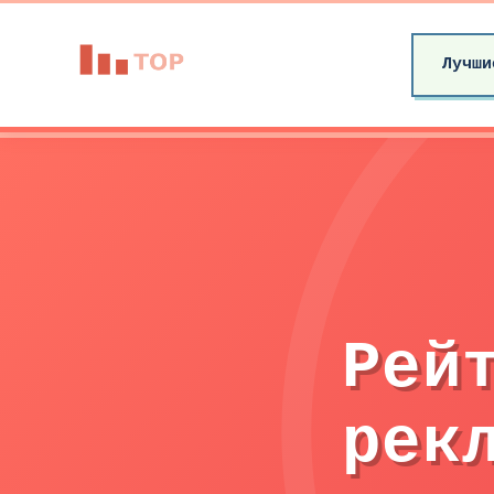
Лучши
Рей
рек