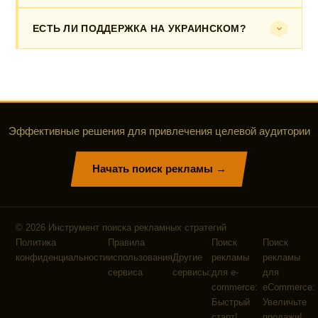
ЕСТЬ ЛИ ПОДДЕРЖКА НА УКРАИНСКОМ?
Эффективные решения для привлечения целевой аудитории
Начать поиск рекламы →
©
2026
Инструмент поиска рекламных стратегий
Политика
Правила
Поиск
Поиск
конфиденциальности
использования
Другие
рекламы
рекламы
сервиса
сервисы:
для e-
для
commerce:
eCommerce:
Быстрый
Увеличьте
старт!
продажи!